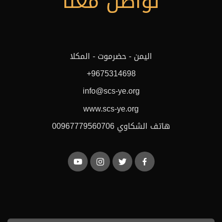
تواصل معنا
اليمن - حضرموت - المكلا
+9675314698
info@scs-ye.org
www.scs-ye.org
هاتف الشكاوي 00967779560706