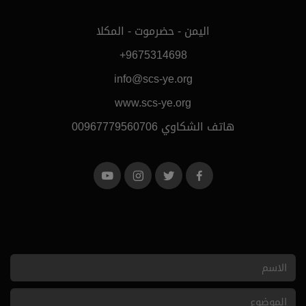
اليمن - حضرموت - المكلا
+9675314698
info@scs-ye.org
www.scs-ye.org
هاتف الشكاوي 00967779560706