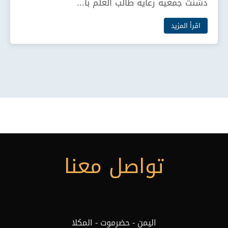
دشنت جمعية رعاية طالب العلم با...
اقرأ المزيد
تواصل معنا
اليمن - حضرموت - المكلا