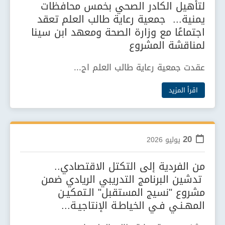
لتأهيل الكادر الصحي بخمس محافظات
يمنية... جمعية رعاية طالب العلم تعقد
اجتماعًا مع وزارة الصحة ومعهد ابن سينا
لمناقشة المشروع
عقدت جمعية رعاية طالب العلم اج...
اقرأ المزيد
20
يوليو
2026
من الفردية إلى التكتل الاقتصادي..
تدشين البرنامج التدريبي الريادي ضمن
مشروع "نسيج المستقبل" الـتمكيـن
المهـنـي فـي الخياطـة الإنتاجيـة...