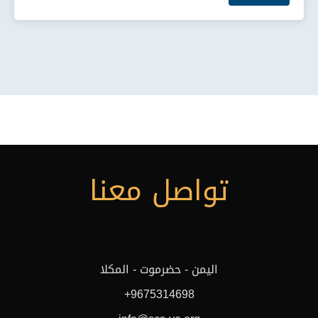
تواصل معنا
اليمن - حضرموت - المكلا
+9675314698