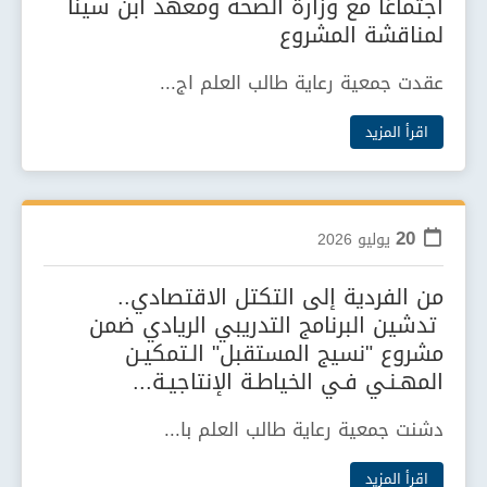
اجتماعًا مع وزارة الصحة ومعهد ابن سينا
لمناقشة المشروع
عقدت جمعية رعاية طالب العلم اج...
اقرأ المزيد
20
يوليو
2026
من الفردية إلى التكتل الاقتصادي..
تدشين البرنامج التدريبي الريادي ضمن
مشروع "نسيج المستقبل" الـتمكيـن
المهـنـي فـي الخياطـة الإنتاجيـة...
دشنت جمعية رعاية طالب العلم با...
اقرأ المزيد