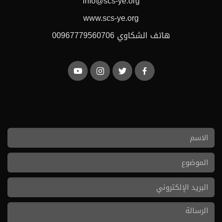
info@scs-ye.org
www.scs-ye.org
هاتف الشكاوي 00967779560706